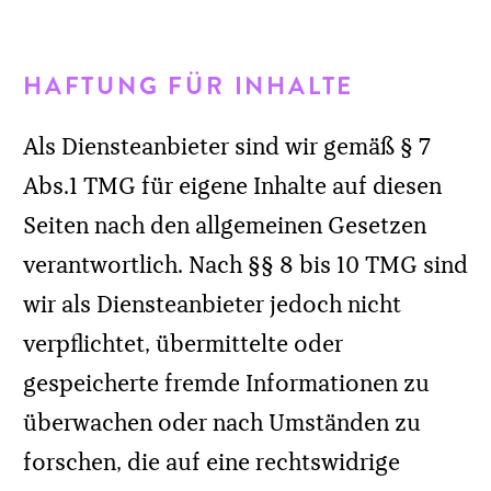
KONTAKT
+ 49 173 209 25 96
E-Mail senden
Leverkusenstraße 16a
22761 Hamburg