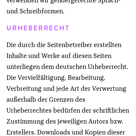
Soweit die Inhalte auf dieser Seite nicht
vom Betreiber erstellt wurden, werden die
Urheberrechte Dritter beachtet.
Insbesondere werden Inhalte Dritter als
solche gekennzeichnet. Sollten Sie
trotzdem auf eine
Urheberrechtsverletzung aufmerksam
werden, bitten wir um einen
entsprechenden Hinweis. Bei
Bekanntwerden von Rechtsverletzungen
werden wir derartige Inhalte umgehend
entfernen.
HAFTUNG FÜR LINKS
Unser Angebot enthält Links zu externen
Websites Dritter, auf deren Inhalte wir
keinen Einfluss haben. Deshalb können