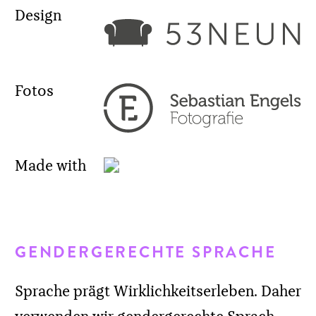
Sprache prägt Wirklichkeitserleben. Daher
verwenden wir gendergerechte Sprach-
und Schreibformen.
URHEBERRECHT
Die durch die Seitenbetreiber erstellten
Inhalte und Werke auf diesen Seiten
unterliegen dem deutschen Urheberrecht.
Die Vervielfältigung, Bearbeitung,
Verbreitung und jede Art der Verwertung
außerhalb der Grenzen des
Urheberrechtes bedürfen der schriftlichen
Zustimmung des jeweiligen Autors bzw.
Erstellers. Downloads und Kopien dieser
Seite sind nur für den privaten, nicht
kommerziellen Gebrauch gestattet.