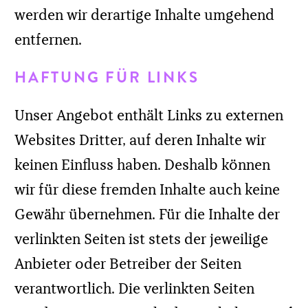
HAFTUNG FÜR INHALTE
Als Diensteanbieter sind wir gemäß § 7
Abs.1 TMG für eigene Inhalte auf diesen
Seiten nach den allgemeinen Gesetzen
verantwortlich. Nach §§ 8 bis 10 TMG sind
wir als Diensteanbieter jedoch nicht
verpflichtet, übermittelte oder
gespeicherte fremde Informationen zu
überwachen oder nach Umständen zu
forschen, die auf eine rechtswidrige
Tätigkeit hinweisen.
Verpflichtungen zur Entfernung oder
Sperrung der Nutzung von Informationen
nach den allgemeinen Gesetzen bleiben
hiervon unberührt. Eine diesbezügliche